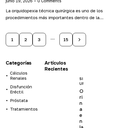
junio 19, 2026
0
Comments
La orquidopexia técnica quirúrgica es uno de los
procedimientos más importantes dentro de la…
…
1
2
3
>
15
Categorías
Artículos
Recientes
Cálculos
Renales
SISTEMA
URINARIO
Disfunción
O
Eréctil
ri
Próstata
n
Tratamientos
a
e
n
la