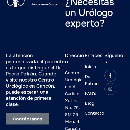
¿Necesitas
un Urólogo
experto?
La atención
Direcció
Enlaces
Sígueno
personalizada al paciente
n
s
Inicio
es lo que distingue al Dr
Centro
Pedro Patrón. Cuando
Dr.
visite nuestro Centro
Urológic
Patrón
Urológico en Cancún,
o del
puede esperar una
FAQ's
Caribe:
atención de primera
Xel-ha
Blog
clase.
No. 79,
Contacto
SM 26
Contáctanos
Mzn. 4
Cancún,