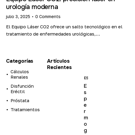
urología moderna
julio 3, 2025
0
Comments
El Equipo Láser CO2 ofrece un salto tecnológico en el
tratamiento de enfermedades urológicas,…
Categorías
Artículos
Recientes
Cálculos
Renales
ESTUDIOS
E
Disfunción
Eréctil
s
p
Próstata
e
Tratamientos
r
m
o
g