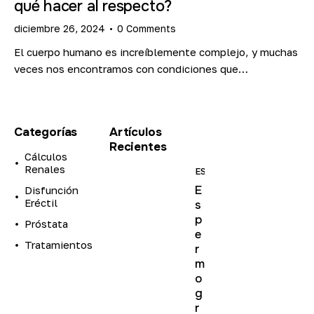
qué hacer al respecto?
diciembre 26, 2024
0
Comments
El cuerpo humano es increíblemente complejo, y muchas
veces nos encontramos con condiciones que…
Categorías
Artículos
Recientes
Cálculos
Renales
ESTUDIOS
E
Disfunción
Eréctil
s
p
Próstata
e
Tratamientos
r
m
o
g
r