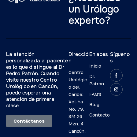
un Urólogo
experto?
La atención
Direcció
Enlaces
Sígueno
personalizada al paciente
n
s
Inicio
es lo que distingue al Dr
Centro
Pedro Patrón. Cuando
Dr.
visite nuestro Centro
Urológic
Patrón
Urológico en Cancún,
o del
puede esperar una
FAQ's
Caribe:
atención de primera
Xel-ha
Blog
clase.
No. 79,
Contacto
SM 26
Contáctanos
Mzn. 4
Cancún,