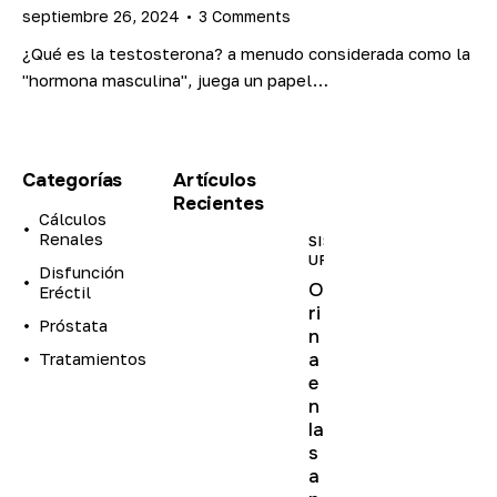
septiembre 26, 2024
3
Comments
¿Qué es la testosterona? a menudo considerada como la
"hormona masculina", juega un papel…
Categorías
Artículos
Recientes
Cálculos
Renales
SISTEMA
URINARIO
Disfunción
O
Eréctil
ri
Próstata
n
Tratamientos
a
e
n
la
s
a