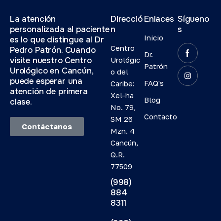
La atención
Direcció
Enlaces
Sígueno
personalizada al paciente
n
s
Inicio
es lo que distingue al Dr
Centro
Pedro Patrón. Cuando
Dr.
visite nuestro Centro
Urológic
Patrón
Urológico en Cancún,
o del
puede esperar una
FAQ's
Caribe:
atención de primera
Xel-ha
Blog
clase.
No. 79,
Contacto
SM 26
Contáctanos
Mzn. 4
Cancún,
Q.R.
77509
(998)
884
8311