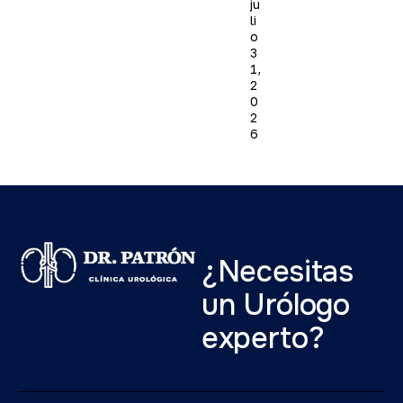
ju
li
o
3
1,
2
0
2
6
¿Necesitas
un Urólogo
experto?