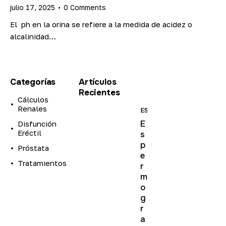
julio 17, 2025
0
Comments
El ph en la orina se refiere a la medida de acidez o
alcalinidad…
Categorías
Artículos
Recientes
Cálculos
Renales
ESTUDIOS
E
Disfunción
Eréctil
s
p
Próstata
e
Tratamientos
r
m
o
g
r
a