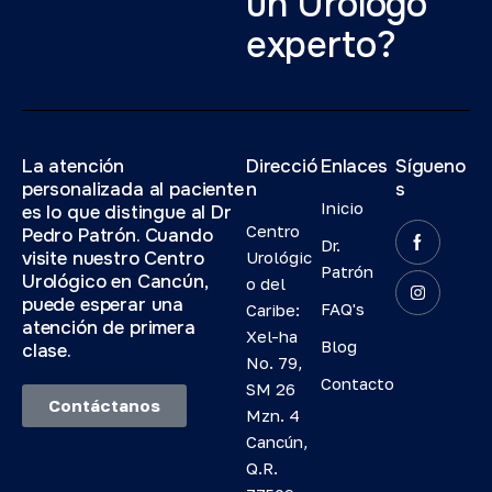
un Urólogo
experto?
La atención
Direcció
Enlaces
Sígueno
personalizada al paciente
n
s
Inicio
es lo que distingue al Dr
Centro
Pedro Patrón. Cuando
Dr.
visite nuestro Centro
Urológic
Patrón
Urológico en Cancún,
o del
puede esperar una
FAQ's
Caribe:
atención de primera
Xel-ha
Blog
clase.
No. 79,
Contacto
SM 26
Contáctanos
Mzn. 4
Cancún,
Q.R.