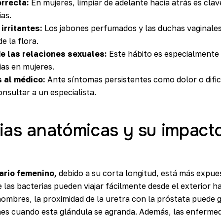
orrecta:
En mujeres, limpiar de adelante hacia atrás es clave
as.
irritantes:
Los jabones perfumados y las duchas vaginales
de la flora.
e las relaciones sexuales:
Este hábito es especialmente 
ias en mujeres.
s al médico:
Ante síntomas persistentes como dolor o dificu
nsultar a un especialista.
ias anatómicas y su impacto
ario femenino,
debido a su corta longitud, está más expues
 las bacterias pueden viajar fácilmente desde el exterior hac
 hombres, la proximidad de la uretra con la próstata puede
es cuando esta glándula se agranda. Además, las enferme