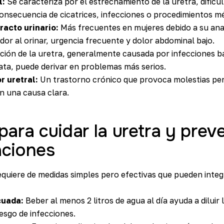
l:
Se caracteriza por el estrechamiento de la uretra, dificul
consecuencia de cicatrices, infecciones o procedimientos m
racto urinario:
Más frecuentes en mujeres debido a su an
or al orinar, urgencia frecuente y dolor abdominal bajo.
ión de la uretra, generalmente causada por infecciones b
trata, puede derivar en problemas más serios.
r uretral:
Un trastorno crónico que provoca molestias per
n una causa clara.
para cuidar la uretra y preve
aciones
quiere de medidas simples pero efectivas que pueden integ
cuada:
Beber al menos 2 litros de agua al día ayuda a diluir l
esgo de infecciones.