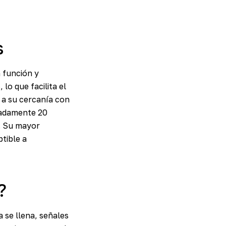
s
 función y
lo que facilita el
o a su cercanía con
imadamente 20
. Su mayor
tible a
?
a se llena, señales