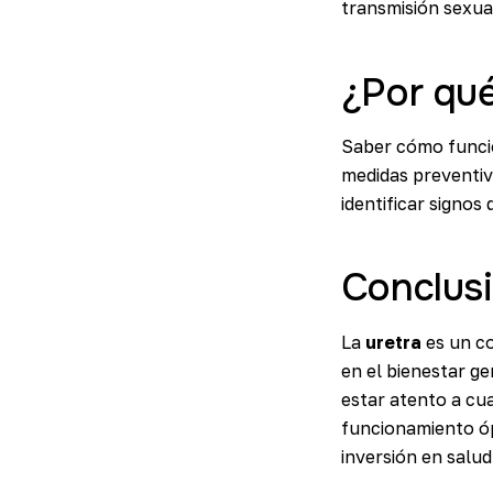
transmisión sexu
¿Por qué
Saber cómo funci
medidas preventiva
identificar signo
Conclus
La
uretra
es un co
en el bienestar g
estar atento a cu
funcionamiento óp
inversión en salud