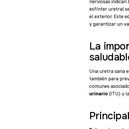
nerviosas indican 
esfínter uretral s
el exterior. Este 
y garantizar un v
La impor
saludabl
Una uretra sana es
también para prev
comunes asociados
urinario
(ITU) y la
Principa