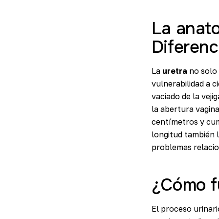
La anato
Diferenc
La
uretra
no solo 
vulnerabilidad a c
vaciado de la veji
la abertura vagin
centímetros y cum
longitud también 
problemas relacio
¿Cómo fu
El proceso urinari