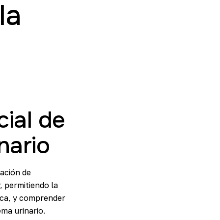
la
ial de
nario
ación de
, permitiendo la
sica, y comprender
ema urinario.