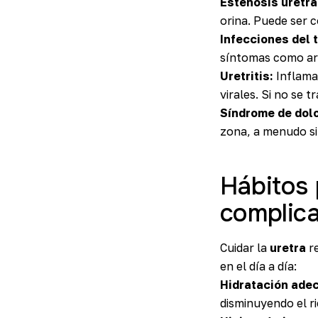
Estenosis uretra
orina. Puede ser 
Infecciones del t
síntomas como ard
Uretritis:
Inflamac
virales. Si no se 
Síndrome de dolo
zona, a menudo si
Hábitos 
complic
Cuidar la
uretra
re
en el día a día:
Hidratación ade
disminuyendo el ri