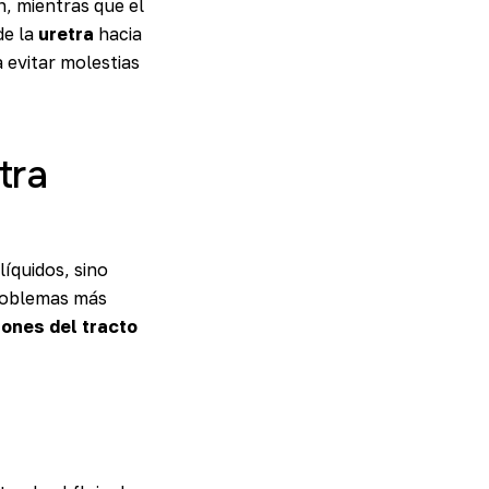
n, mientras que el
de la
uretra
hacia
a evitar molestias
tra
líquidos, sino
problemas más
iones del tracto