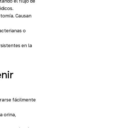
tando el flujo de
édicos.
atomía. Causan
acterianas o
sistentes en la
nir
rarse fácilmente
a orina,