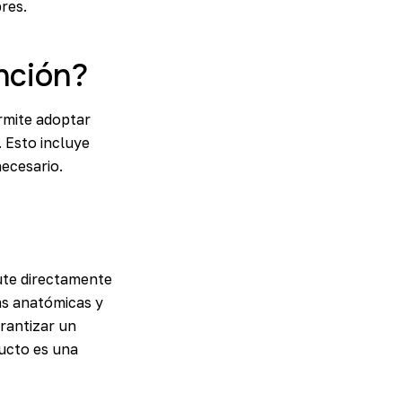
res.
nción?
rmite adoptar
. Esto incluye
ecesario.
ute directamente
as anatómicas y
rantizar un
ducto es una