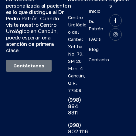
personalizada al paciente
n
s
Inicio
es lo que distingue al Dr
Centro
Pedro Patrón. Cuando
Dr.
visite nuestro Centro
Urológic
Patrón
Urológico en Cancún,
o del
puede esperar una
FAQ's
Caribe:
atención de primera
Xel-ha
Blog
clase.
No. 79,
Contacto
SM 26
Contáctanos
Mzn. 4
Cancún,
Q.R.
77509
(998)
884
8311
(998)
802 1116