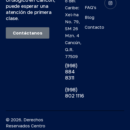
Urológico en Cancún,
o del
puede esperar una
FAQ's
Caribe:
atención de primera
Xel-ha
Blog
clase.
No. 79,
Contacto
SM 26
Contáctanos
Mzn. 4
Cancún,
Q.R.
77509
(998)
884
8311
(998)
802 1116
© 2026. Derechos
Reservados Centro