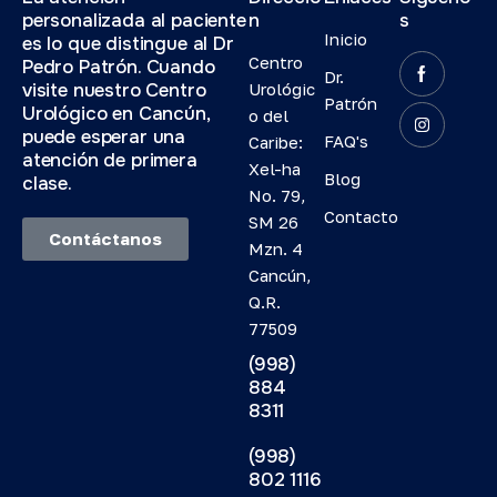
personalizada al paciente
n
s
Inicio
es lo que distingue al Dr
Centro
Pedro Patrón. Cuando
Dr.
visite nuestro Centro
Urológic
Patrón
Urológico en Cancún,
o del
puede esperar una
FAQ's
Caribe:
atención de primera
Xel-ha
Blog
clase.
No. 79,
Contacto
SM 26
Contáctanos
Mzn. 4
Cancún,
Q.R.
77509
(998)
884
8311
(998)
802 1116