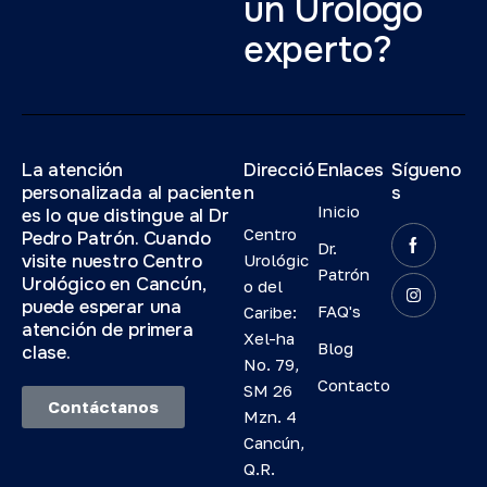
un Urólogo
experto?
La atención
Direcció
Enlaces
Sígueno
personalizada al paciente
n
s
Inicio
es lo que distingue al Dr
Centro
Pedro Patrón. Cuando
Dr.
visite nuestro Centro
Urológic
Patrón
Urológico en Cancún,
o del
puede esperar una
FAQ's
Caribe:
atención de primera
Xel-ha
Blog
clase.
No. 79,
Contacto
SM 26
Contáctanos
Mzn. 4
Cancún,
Q.R.