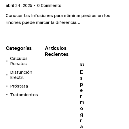
abril 24, 2025
0
Comments
Conocer las Infusiones para eliminar piedras en los
riñones puede marcar la diferencia…
Categorías
Artículos
Recientes
Cálculos
Renales
ESTUDIOS
E
Disfunción
Eréctil
s
p
Próstata
e
Tratamientos
r
m
o
g
r
a