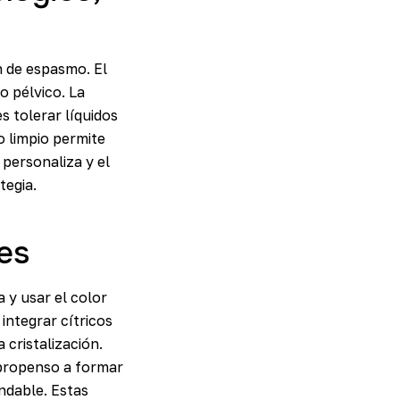
n de espasmo. El
o pélvico. La
s tolerar líquidos
o limpio permite
 personaliza y el
tegia.
les
a y usar el color
 integrar cítricos
 cristalización.
 propenso a formar
ndable. Estas