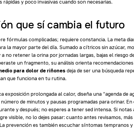
s rápidas y poco invasivas cuando son necesarias.
ón que sí cambia el futuro
re fórmulas complicadas; requiere constancia. La meta diari
ara la mayor parte del día. Sumado a cítricos sin azúcar, mo
 a no retener la orina por jornadas largas, bajas el riesgo 
uperaste un fragmento, su análisis orienta recomendaciones
edio para dolor de riñones
deja de ser una búsqueda repe
an que funciona en tu rutina.
ica exposición prolongada al calor, diseña una “agenda de 
 número de minutos y pausas programadas para orinar. En e
urante y después; no esperes a tener sed intensa. Si notas 
gre visible, no lo dejes pasar: cuanto antes revisamos, má
 La prevención es también escuchar síntomas tempranos y