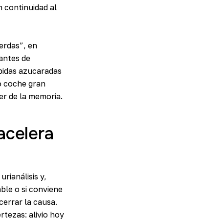
 continuidad al
erdas”, en
 antes de
ebidas azucaradas
o coche gran
er de la memoria.
acelera
rianálisis y,
ble o si conviene
cerrar la causa.
rtezas: alivio hoy