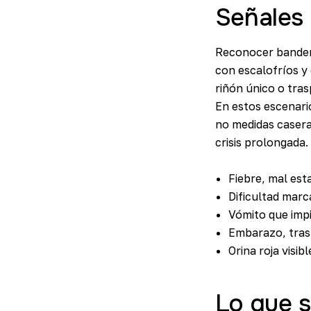
Señales 
Reconocer banderas
con escalofríos y 
riñón único o tras
En estos escenario
no medidas casera
crisis prolongada.
Fiebre, mal est
Dificultad marc
Vómito que impi
Embarazo, trasp
Orina roja visib
Lo que s