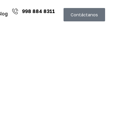
998 884 8311
Blog
Contáctanos
e