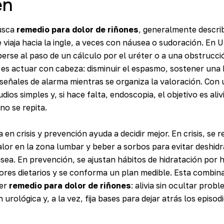
en
usca
remedio para dolor de riñones
, generalmente descri
viaja hacia la ingle, a veces con náusea o sudoración. En U
erse al paso de un cálculo por el uréter o a una obstrucció
d es actuar con cabeza: disminuir el espasmo, sostener una 
 señales de alarma mientras se organiza la valoración. Con
dios simples y, si hace falta, endoscopia, el objetivo es aliv
no se repita.
ia en crisis y prevención ayuda a decidir mejor. En crisis, s
calor en la zona lumbar y beber a sorbos para evitar deshidr
ea. En prevención, se ajustan hábitos de hidratación por h
res dietarios y se conforma un plan medible. Esta combina
ier
remedio para dolor de riñones
: alivia sin ocultar prob
urológica y, a la vez, fija bases para dejar atrás los episod