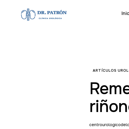
Ini
ARTÍCULOS URO
Reme
riño
centrourologicodelc