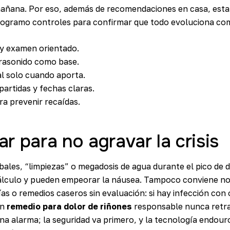
 mañana. Por eso, además de recomendaciones en casa, est
rogramo controles para confirmar que todo evoluciona co
a y examen orientado.
ltrasonido como base.
l solo cuando aporta.
artidas y fechas claras.
a prevenir recaídas.
ar para no agravar la crisis
bales, “limpiezas” o megadosis de agua durante el pico de 
cálculo y pueden empeorar la náusea. Tampoco conviene nor
s o remedios caseros sin evaluación: si hay infección con 
Un
remedio para dolor de riñones
responsable nunca retra
a alarma; la seguridad va primero, y la tecnología endour