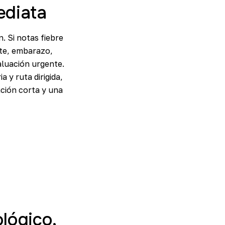
ediata
. Si notas fiebre
nte, embarazo,
valuación urgente.
 y ruta dirigida,
ción corta y una
lógico,