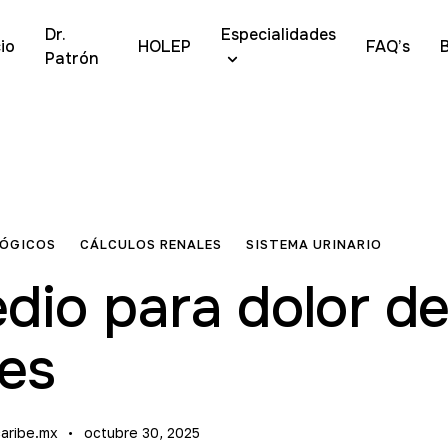
Dr.
Especialidades
cio
HOLEP
FAQ’s
Patrón
LÓGICOS
CÁLCULOS RENALES
SISTEMA URINARIO
dio para dolor d
nes
aribe.mx
octubre 30, 2025