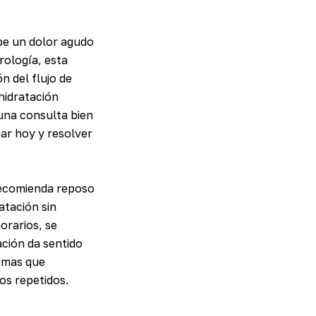
be un dolor agudo
rología, esta
n del flujo de
hidratación
 una consulta bien
iar hoy y resolver
e recomienda reposo
atación sin
orarios, se
ción da sentido
lemas que
ios repetidos.