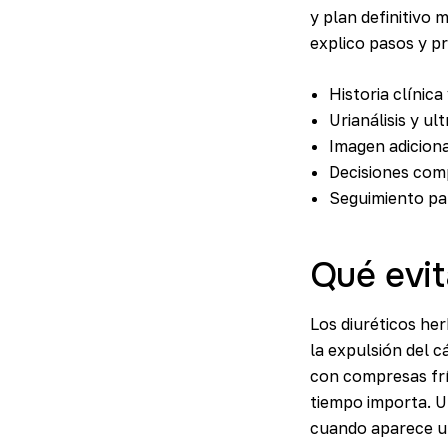
y plan definitivo
explico pasos y p
Historia clínic
Urianálisis y u
Imagen adiciona
Decisiones comp
Seguimiento par
Qué evit
Los diuréticos her
la expulsión del 
con compresas fría
tiempo importa. 
cuando aparece un