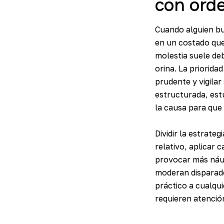
con ord
Cuando alguien b
en un costado que 
molestia suele deb
orina. La priorida
prudente y vigilar
estructurada, estu
la causa para que 
Dividir la estrateg
relativo, aplicar 
provocar más náus
moderan disparado
práctico a cualqu
requieren atención 