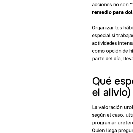
acciones no son “
remedio para dol
Organizar los háb
especial si trabaj
actividades intens
como opción de hi
parte del día, lle
Qué espe
el alivio)
La valoración urol
según el caso, ult
programar ureteros
Quien llega preg