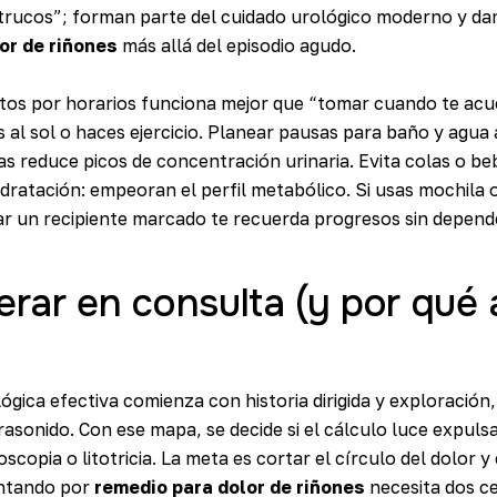
trucos”; forman parte del cuidado urológico moderno y dan
or de riñones
más allá del episodio agudo.
itos por horarios funciona mejor que “tomar cuando te acu
as al sol o haces ejercicio. Planear pausas para baño y agua
as reduce picos de concentración urinaria. Evita colas o b
dratación: empeoran el perfil metabólico. Si usas mochila 
var un recipiente marcado te recuerda progresos sin depend
rar en consulta (y por qué 
ógica efectiva comienza con historia dirigida y exploración, u
rasonido. Con ese mapa, se decide si el cálculo luce expulsa
copia o litotricia. La meta es cortar el círculo del dolor y 
untando por
remedio para dolor de riñones
necesita dos ce