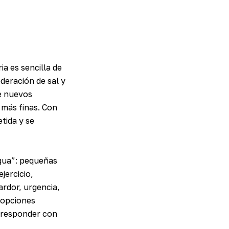
a es sencilla de
deración de sal y
de nuevos
 más finas. Con
tida y se
agua”: pequeñas
jercicio,
ardor, urgencia,
s opciones
 responder con