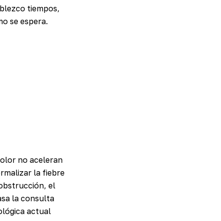
ablezco tiempos,
mo se espera.
dolor no aceleran
malizar la fiebre
obstrucción, el
sa la consulta
ológica actual