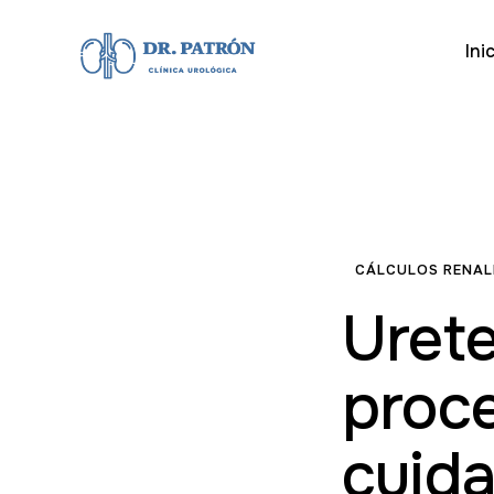
Ini
CÁLCULOS RENAL
Urete
proce
cuida