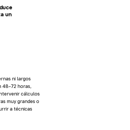
educe
za un
ernas ni largos
en 48–72 horas,
ntervenir cálculos
ras muy grandes o
rrir a técnicas