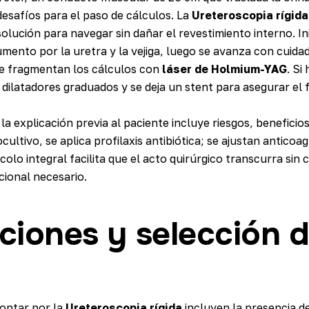
 desafíos para el paso de cálculos. La
Ureteroscopia rígida
solución para navegar sin dañar el revestimiento interno. In
umento por la uretra y la vejiga, luego se avanza con cuida
e fragmentan los cálculos con
láser de Holmium-YAG
. Si
 dilatadores graduados y se deja un stent para asegurar el fl
 la explicación previa al paciente incluye riesgos, beneficios
cultivo, se aplica profilaxis antibiótica; se ajustan anticoag
olo integral facilita que el acto quirúrgico transcurra sin
ional necesario.
ciones y selección 
 optar por la
Ureteroscopia rígida
incluyen la presencia d