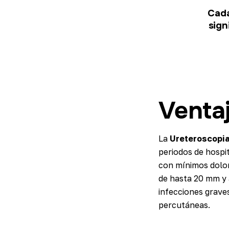
Cada
sign
Ventaj
La
Ureteroscopia
periodos de hospi
con mínimos dolor
de hasta 20 mm y 
infecciones grave
percutáneas.