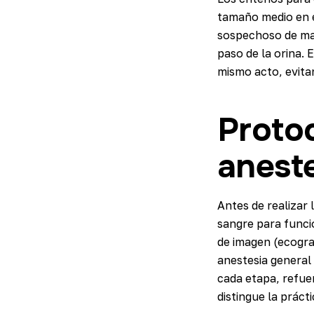
tamaño medio en el
sospechoso de mal
paso de la orina. 
mismo acto, evitan
Proto
anest
Antes de realizar 
sangre para funció
de imagen (ecogra
anestesia general 
cada etapa, refue
distingue la práct