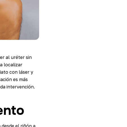
r al uréter sin
 localizar
iato con láser y
ración es más
da intervención.
ento
 desde el riñón a