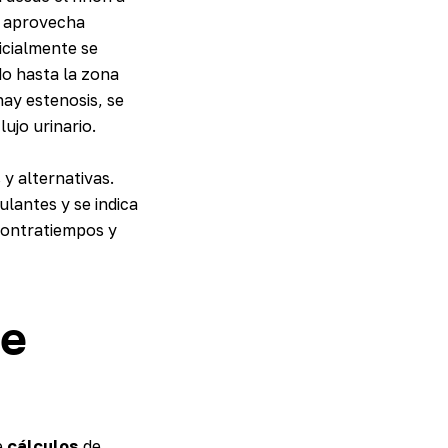
aprovecha
icialmente se
do hasta la zona
 hay estenosis, se
ujo urinario.
 y alternativas.
ulantes y se indica
 contratiempos y
de
e
cálculos
de