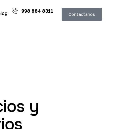
998 884 8311
Blog
Contáctanos
cios y
ios