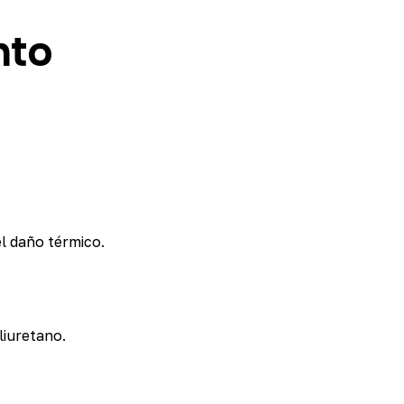
nto
l daño térmico.
liuretano.