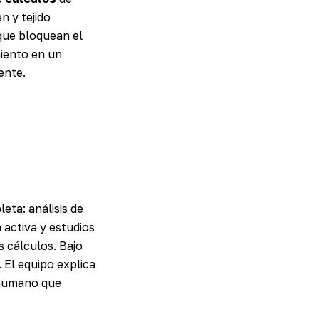
n y tejido
que bloquean el
miento en un
ente.
eta: análisis de
 activa y estudios
 cálculos. Bajo
 El equipo explica
 humano que