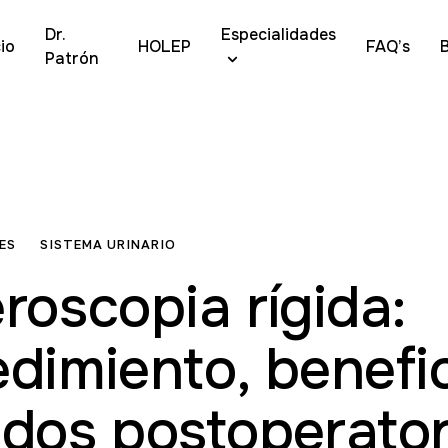
Dr.
Especialidades
cio
HOLEP
FAQ’s
Patrón
ES
SISTEMA URINARIO
roscopia rígida:
dimiento, benefi
dos postoperator